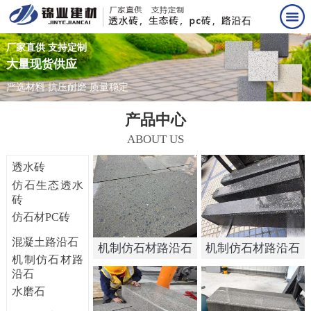
厂家直供 支持定制
大量现货供应
严选材料 抗压耐磨 质量稳定
产品中心
ABOUT US
透水砖
仿石生态透水
砖
仿石材PC砖
混凝土路沿石
机制仿石材路沿石
机制仿石材路沿石
机制仿石材路
沿石
水磨石