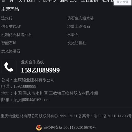
主营产品
透水砖
仿石生态透水砖
仿石材PC砖
混凝土路沿石
机制仿石材路沿石
水磨石
智能石球
发光防撞柱
发光路沿石
业务合作热线
15923889999
公司：重庆锦业建材有限公司
电话：15923889999
地址：中国 重庆市永川区 三教镇玉峰村双安村民小组
邮箱：jy_cjj0804@163.com
重庆锦业建材有限公司版权所有◎1999 - 2021
备案号：渝ICP备2021011293号
渝公网安备 50011802010670号