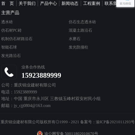
首 页
关于我们
产品中心
新闻动态
工程案例
联系我们
主营产品
透水砖
仿石生态透水砖
仿石材PC砖
混凝土路沿石
机制仿石材路沿石
水磨石
智能石球
发光防撞柱
发光路沿石
业务合作热线
15923889999
公司：重庆锦业建材有限公司
电话：15923889999
地址：中国 重庆市永川区 三教镇玉峰村双安村民小组
邮箱：jy_cjj0804@163.com
重庆锦业建材有限公司版权所有◎1999 - 2021
备案号：渝ICP备2021011293号
渝公网安备 50011802010670号